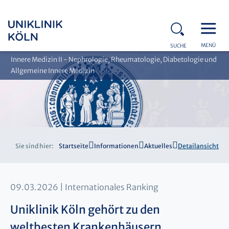
MENÜ
SUCHE
Innere Medizin II - Nephrologie, Rheumatologie, Diabetologie und
Allgemeine Innere Medizin
Sie sind hier:
Startseite
Informationen
Aktuelles
Detailansicht
09.03.2026
Internationales Ranking
Uniklinik Köln gehört zu den
weltbesten Krankenhäusern