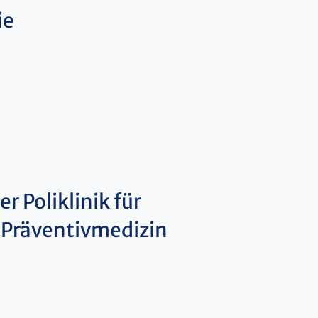
ie
r Poliklinik für
 Präventivmedizin