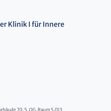
r Klinik I für Innere
 Gebäude 70, 5. OG, Raum 5.013