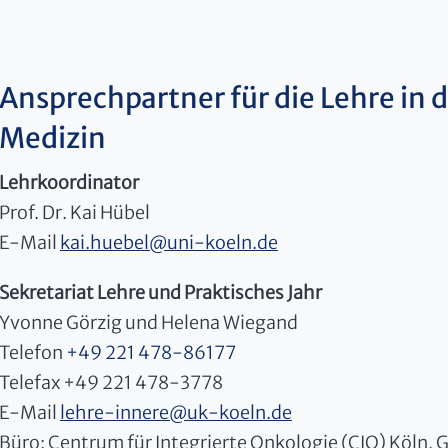
Ansprechpartner für die Lehre in de
Medizin
Lehrkoordinator
Prof. Dr. Kai Hübel
E-Mail
kai.huebel
@
uni-koeln.de
Sekretariat Lehre und Praktisches Jahr
Yvonne Görzig und Helena Wiegand
Telefon
+49 221 478-86177
Telefax +49 221 478-3778
E-Mail
lehre-innere
@
uk-koeln.de
Büro: Centrum für Integrierte Onkologie (CIO) Köln,