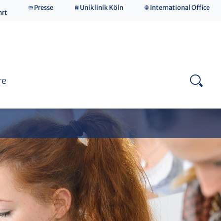
Presse
Uniklinik Köln
International Office
Klinische Altersforschung
hrt
Zertifizierte Qualität
re