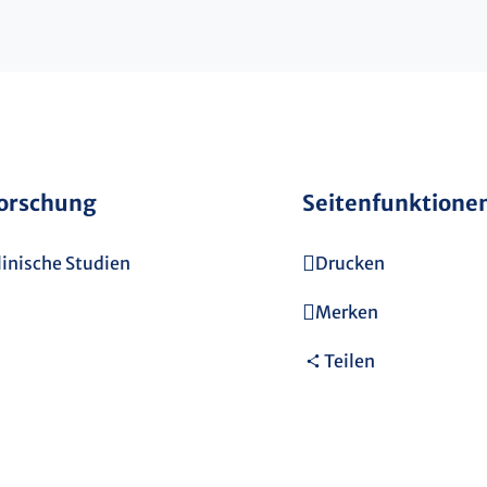
orschung
Seitenfunktione
linische Studien
Drucken
Merken
Teilen